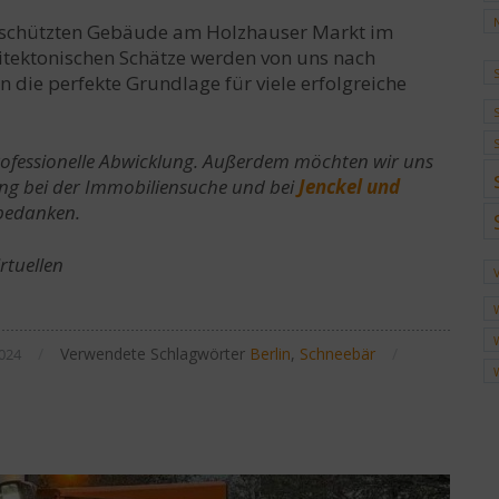
geschützten Gebäude am Holzhauser Markt im
hitektonischen Schätze werden von uns nach
die perfekte Grundlage für viele erfolgreiche
rofessionelle Abwicklung. Außerdem möchten wir uns
ung bei der Immobiliensuche und bei
Jenckel und
 bedanken.
rtuellen
.
/
Verwendete Schlagwörter
Berlin
,
Schneebär
/
024