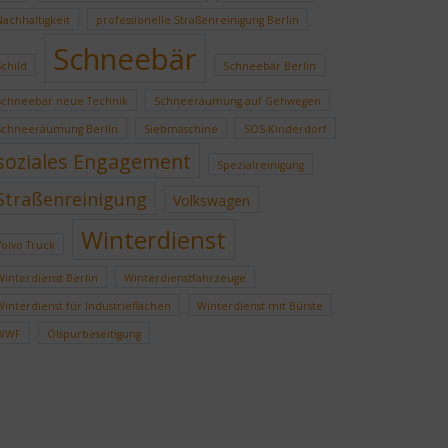
Nachhaltigkeit
professionelle Straßenreinigung Berlin
Schneebär
Schild
Schneebär Berlin
Schneebär neue Technik
Schneeräumung auf Gehwegen
Schneeräumung Berlin
Siebmaschine
SOS-Kinderdorf
soziales Engagement
Spezialreinigung
Straßenreinigung
Volkswagen
Winterdienst
Volvo Truck
Winterdienst Berlin
Winterdienstfahrzeuge
Winterdienst für Industrieflächen
Winterdienst mit Bürste
WWF
Ölspurbeseitigung