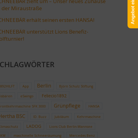
Angebot einholen!
CHNEEBÄR zieht um – Unser neues Zuhause
n der Miraustraße
CHNEEBÄR erhält seinen ersten HANSA!
CHNEEBÄR unterstützt Lions Benefiz-
olfturnier!
SCHLAGWÖRTER
Berlin
1892HILFT
App
Björn Schulz Stiftung
Feliecio1892
Eisbären
eSwingo
Grünpflege
Frontkehrmaschine SFK 3000
HANSA
Hertha BSC
ID. Buzz
Jubiläum
Kehrmaschine
LADOG
Klimaschutz
Lions Club Berlin-Wannsee
LKW
maschinelle Schneeräumung
Mercedes Benz