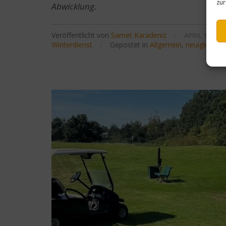
zur
Abwicklung.
Veröffentlicht von
Samet Karadeniz
/
APRIL 17, 202
Winterdienst
/
Gepostet in
Allgemein
,
neuigkeiten