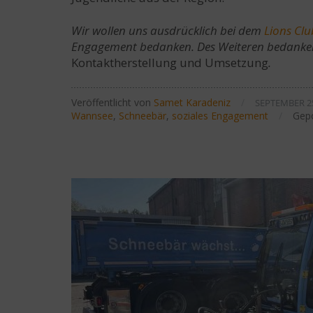
Wir wollen uns ausdrücklich bei dem
Lions Cl
Engagement bedanken. Des Weiteren bedanken
Kontaktherstellung und Umsetzung
.
Veröffentlicht von
Samet Karadeniz
/
SEPTEMBER 25
Wannsee
,
Schneebär
,
soziales Engagement
/
Gepo