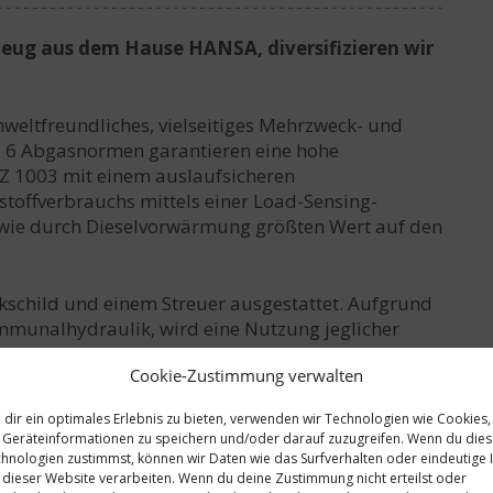
eug aus dem Hause HANSA, diversifizieren wir
mweltfreundliches, vielseitiges Mehrzweck- und
 6 Abgasnormen garantieren eine hohe
PZ 1003 mit einem auslaufsicheren
stoffverbrauchs mittels einer Load-Sensing-
owie durch Dieselvorwärmung größten Wert auf den
kschild und einem Streuer ausgestattet. Aufgrund
ommunalhydraulik, wird eine Nutzung jeglicher
passungen am Fahrzeug vornehmen zu müssen. Das
Cookie-Zustimmung verwalten
nsetzbaren Mehrzweck-Geräteträgerfahrzeug,
nzt.
dir ein optimales Erlebnis zu bieten, verwenden wir Technologien wie Cookies,
Geräteinformationen zu speichern und/oder darauf zuzugreifen. Wenn du die
03 und bedanken uns bei der Firma
HANSA –
hnologien zustimmst, können wir Daten wie das Surfverhalten oder eindeutige 
bH
 dieser Website verarbeiten. Wenn du deine Zustimmung nicht erteilst oder
für die professionelle Zusammenarbeit und schnelle