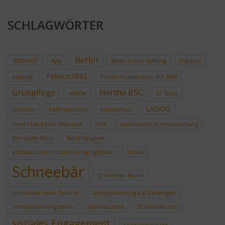
SCHLAGWÖRTER
Berlin
1892HILFT
App
Björn Schulz Stiftung
Eisbären
Feliecio1892
eSwingo
Frontkehrmaschine SFK 3000
Grünpflege
Hertha BSC
HANSA
ID. Buzz
LADOG
Jubiläum
Kehrmaschine
Klimaschutz
Lions Club Berlin-Wannsee
LKW
maschinelle Schneeräumung
Mercedes Benz
Nachhaltigkeit
professionelle Straßenreinigung Berlin
Schild
Schneebär
Schneebär Berlin
Schneebär neue Technik
Schneeräumung auf Gehwegen
Schneeräumung Berlin
Siebmaschine
SOS-Kinderdorf
soziales Engagement