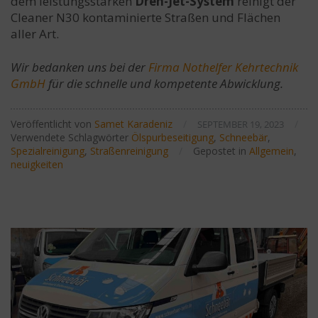
dem leistungsstarken
Dreh-Jet-System
reinigt der
Cleaner N30 kontaminierte Straßen und Flächen
aller Art.
Wir bedanken uns bei der
Firma Nothelfer Kehrtechnik
GmbH
für die schnelle und kompetente Abwicklung.
Veröffentlicht von
Samet Karadeniz
/
/
SEPTEMBER 19, 2023
Verwendete Schlagwörter
Ölspurbeseitigung
,
Schneebär
,
Spezialreinigung
,
Straßenreinigung
/
Gepostet in
Allgemein
,
neuigkeiten