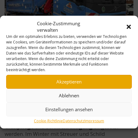
Cookie-Zustimmung
verwalten
Um dir ein optimales Erlebnis zu bieten, verwenden wir Technologien
wie Cookies, um Geräteinformationen zu speichern und/oder darauf
zuzugreifen. Wenn du diesen Technologien zustimmst, können wir
Daten wie das Surfverhalten oder eindeutige IDs auf dieser Website
SCHNEEBÄR wächst…
verarbeiten. Wenn du deine Zustimmung nicht erteilst oder
zurückziehst, können bestimmte Merkmale und Funktionen
beeinträchtigt werden.
Akzeptieren
Pünktlich zum Saisonbeginn wächst die Flotte
des SCHNEEBÄR.
Ablehnen
Unser neuer Volvo FM 3-Achser LKW ist für die
Einstellungen ansehen
großen Aufgaben zuständig. Mit Ladekran und
Dreiseitenkipper kann er ganzjährig für
die
Cookie-Richtlinie
Datenschutz
Impressum
Grünpflege
und
Straßenreinigung
eingesetzt
werden. Im Winter mit Streuer und Schild