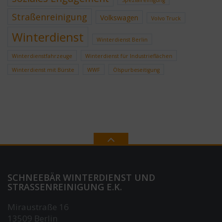
Spezialreinigung
Straßenreinigung
Volkswagen
Volvo Truck
Winterdienst
Winterdienst Berlin
Winterdienstfahrzeuge
Winterdienst für Industrieflächen
Winterdienst mit Bürste
WWF
Ölspurbeseitigung
SCHNEEBÄR WINTERDIENST UND
STRASSENREINIGUNG E.K.
Miraustraße 16
13509 Berlin