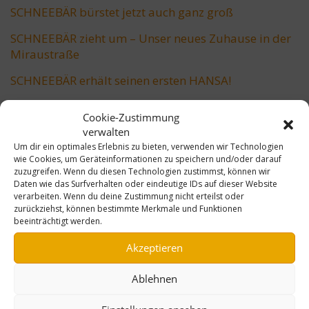
SCHNEEBÄR bürstet jetzt auch ganz groß
SCHNEEBÄR zieht um – Unser neues Zuhause in der
Miraustraße
SCHNEEBÄR erhält seinen ersten HANSA!
SCHNEEBÄR unterstützt Lions Benefiz-Golfturnier!
Cookie-Zustimmung
verwalten
Um dir ein optimales Erlebnis zu bieten, verwenden wir Technologien
SCHLAGWÖRTER
wie Cookies, um Geräteinformationen zu speichern und/oder darauf
zuzugreifen. Wenn du diesen Technologien zustimmst, können wir
Daten wie das Surfverhalten oder eindeutige IDs auf dieser Website
verarbeiten. Wenn du deine Zustimmung nicht erteilst oder
zurückziehst, können bestimmte Merkmale und Funktionen
Berlin
1892HILFT
App
Björn Schulz Stiftung
Eisbären
beeinträchtigt werden.
Feliecio1892
eSwingo
Frontkehrmaschine SFK 3000
Akzeptieren
Grünpflege
Hertha BSC
HANSA
ID. Buzz
Ablehnen
LADOG
Jubiläum
Kehrmaschine
Klimaschutz
Lions Club Berlin-Wannsee
LKW
maschinelle Schneeräumung