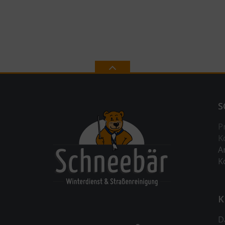
S
P
K
A
K
K
D