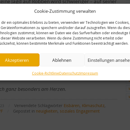
ine Jagd auf Robben wird schwieriger – auf seiner
schlicher Siedlungen magisch angezogen. Das
Cookie-Zustimmung verwalten
dir ein optimales Erlebnis zu bieten, verwenden wir Technologien wie Cookies,
politischen Drucks, wie beispielsweise dem
Geräteinformationen zu speichern und/oder darauf zuzugreifen. Wenn du die
hnologien zustimmst, können wir Daten wie das Surfverhalten oder eindeutige 
andere Öffentlichkeitsarbeit, unterstützen, damit
 dieser Website verarbeiten. Wenn du deine Zustimmung nicht erteilst oder
ückziehst, können bestimmte Merkmale und Funktionen beeinträchtigt werden.
erung unserer Fahrzeugflotte, versucht auch der
Akzeptieren
Ablehnen
Einstellungen anseh
n. Des Weiteren sind wir dankbar, dass wir mit
hulungen für die Vermeidung von Konflikten mit
Cookie-Richtlinie
Datenschutz
Impressum
llen zu organisieren und auszurüsten.
lich ganz besonders am Herzen.
/
Verwendete Schlagwörter
Eisbären
,
Klimaschutz
,
023
F
/
Gepostet in
neuigkeiten
,
soziales Engagement