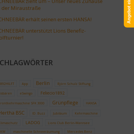
Angebot einholen!
CHNEEBÄR zieht um – Unser neues Zuhause
n der Miraustraße
CHNEEBÄR erhält seinen ersten HANSA!
CHNEEBÄR unterstützt Lions Benefiz-
olfturnier!
SCHLAGWÖRTER
Berlin
1892HILFT
App
Björn Schulz Stiftung
Feliecio1892
Eisbären
eSwingo
Grünpflege
Frontkehrmaschine SFK 3000
HANSA
Hertha BSC
ID. Buzz
Jubiläum
Kehrmaschine
LADOG
Klimaschutz
Lions Club Berlin-Wannsee
LKW
maschinelle Schneeräumung
Mercedes Benz