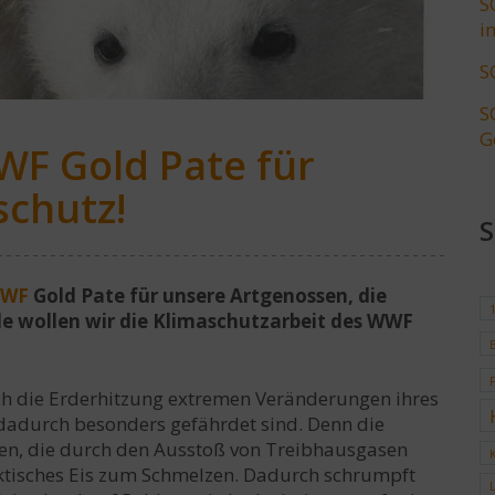
S
i
S
S
G
F Gold Pate für
schutz!
WF
Gold Pate für unsere Artgenossen, die
de wollen wir die Klimaschutzarbeit des WWF
rch die Erderhitzung extremen Veränderungen ihres
dadurch besonders gefährdet sind. Denn die
en, die durch den Ausstoß von Treibhausgasen
ktisches Eis zum Schmelzen. Dadurch schrumpft