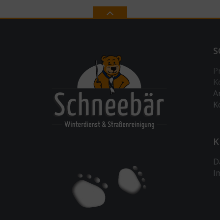
S
P
K
A
K
K
D
I