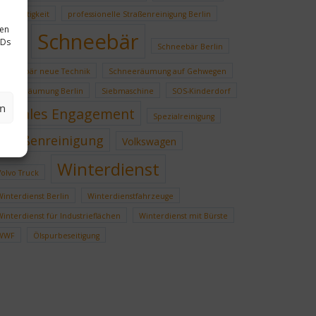
Nachhaltigkeit
professionelle Straßenreinigung Berlin
sen
Schneebär
IDs
Schild
Schneebär Berlin
Schneebär neue Technik
Schneeräumung auf Gehwegen
Schneeräumung Berlin
Siebmaschine
SOS-Kinderdorf
en
soziales Engagement
Spezialreinigung
Straßenreinigung
Volkswagen
Winterdienst
Volvo Truck
Winterdienst Berlin
Winterdienstfahrzeuge
Winterdienst für Industrieflächen
Winterdienst mit Bürste
WWF
Ölspurbeseitigung