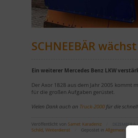
SCHNEEBÄR wächst 
Ein weiterer Mercedes Benz LKW verstär
Der Axor 1828 aus dem Jahr 2005 kommt mit
für die großen Aufgaben gerüstet.
Vielen Dank auch an
Truck-2000
für die schnel
Veröffentlicht von
Samet Karadeniz
/
DEZEMBER 6, 
Schild
,
Winterdienst
/
Gepostet in
Allgemein