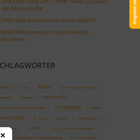
Angebot einholen!
CHNEEBÄR zieht um – Unser neues Zuhause
n der Miraustraße
CHNEEBÄR erhält seinen ersten HANSA!
CHNEEBÄR unterstützt Lions Benefiz-
olfturnier!
SCHLAGWÖRTER
Berlin
1892HILFT
App
Björn Schulz Stiftung
Feliecio1892
Eisbären
eSwingo
Grünpflege
Frontkehrmaschine SFK 3000
HANSA
Hertha BSC
ID. Buzz
Jubiläum
Kehrmaschine
LADOG
Klimaschutz
Lions Club Berlin-Wannsee
LKW
maschinelle Schneeräumung
Mercedes Benz