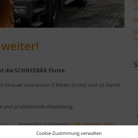
S
i
S
S
G
weiter!
kt die SCHNEEBÄR Flotte.
 Streuer und einem 3 Meter Schild und ist damit
le und professionelle Abwicklung.
/
Verwendete Schlagwörter
LKW
,
Mercedes Benz
,
2022
Cookie-Zustimmung verwalten