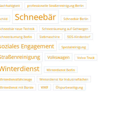
Nachhaltigkeit
professionelle Straßenreinigung Berlin
Schneebär
Schild
Schneebär Berlin
Schneebär neue Technik
Schneeräumung auf Gehwegen
Schneeräumung Berlin
Siebmaschine
SOS-Kinderdorf
soziales Engagement
Spezialreinigung
Straßenreinigung
Volkswagen
Volvo Truck
Winterdienst
Winterdienst Berlin
Winterdienstfahrzeuge
Winterdienst für Industrieflächen
Winterdienst mit Bürste
WWF
Ölspurbeseitigung