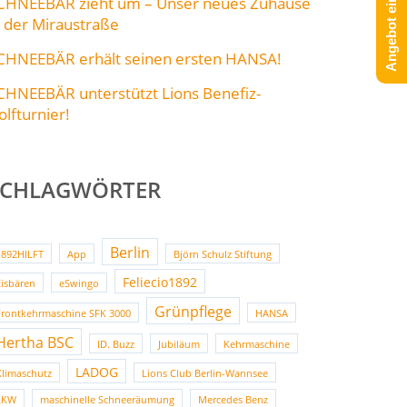
Angebot einholen!
CHNEEBÄR zieht um – Unser neues Zuhause
n der Miraustraße
CHNEEBÄR erhält seinen ersten HANSA!
CHNEEBÄR unterstützt Lions Benefiz-
olfturnier!
SCHLAGWÖRTER
Berlin
1892HILFT
App
Björn Schulz Stiftung
Feliecio1892
Eisbären
eSwingo
Grünpflege
Frontkehrmaschine SFK 3000
HANSA
Hertha BSC
ID. Buzz
Jubiläum
Kehrmaschine
LADOG
Klimaschutz
Lions Club Berlin-Wannsee
LKW
maschinelle Schneeräumung
Mercedes Benz